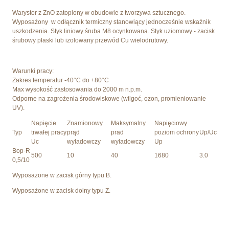
Warystor z ZnO zatopiony w obudowie z tworzywa sztucznego.
Wyposażony w odłącznik termiczny stanowiący jednocześnie wskaźnik
uszkodzenia. Styk liniowy śruba M8 ocynkowana. Styk uziomowy - zacisk
śrubowy płaski lub izolowany przewód Cu wielodrutowy.
Warunki pracy:
Zakres temperatur -40°C do +80°C
Max wysokość zastosowania do 2000 m n.p.m.
Odporne na zagrożenia środowiskowe (wilgoć, ozon, promieniowanie
UV).
Napięcie
Znamionowy
Maksymalny
Napięciowy
Typ
trwałej pracy
prąd
prad
poziom ochrony
Up/Uc
Uc
wyładowczy
wyładowczy
Up
Bop-R
500
10
40
1680
3.0
0,5/10
Wyposażone w zacisk górny typu B.
Wyposażone w zacisk dolny typu Z.