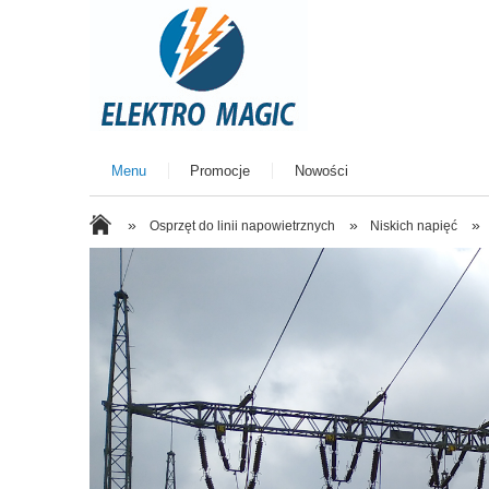
Menu
Promocje
Nowości
»
»
»
Osprzęt do linii napowietrznych
Niskich napięć