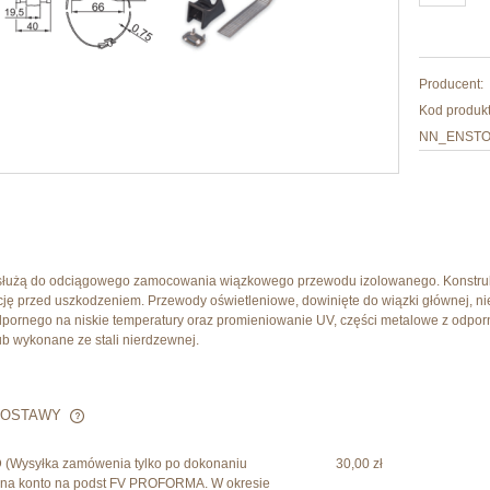
Producent:
Kod produkt
NN_ENSTO
 służą do odciągowego zamocowania wiązkowego przewodu izolowanego. Konstruk
ację przed uszkodzeniem. Przewody oświetleniowe, dowinięte do wiązki głównej, 
pornego na niskie temperatury oraz promieniowanie UV, części metalowe z odpor
ub wykonane ze stali nierdzewnej.
DOSTAWY
D
(Wysyłka zamówenia tylko po dokonaniu
30,00 zł
CENA NIE ZAWIERA EWENTUALNYCH
y na konto na podst FV PROFORMA. W okresie