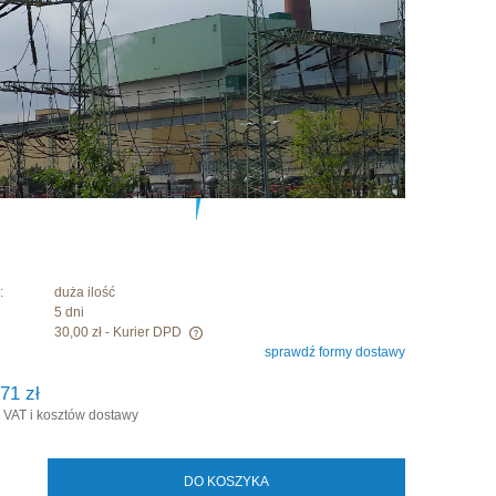
:
duża ilość
5 dni
30,00 zł
- Kurier DPD
sprawdź formy dostawy
era ewentualnych kosztów
71 zł
 VAT i kosztów dostawy
DO KOSZYKA