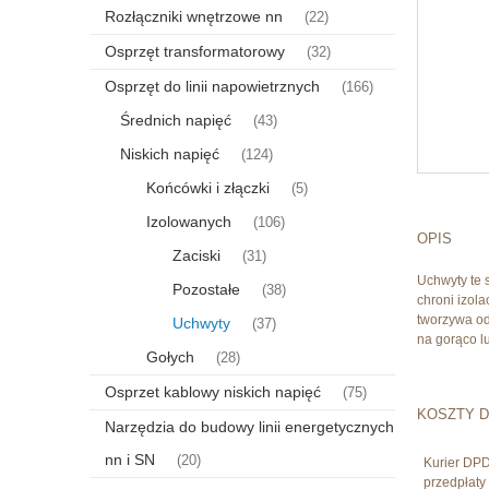
Rozłączniki wnętrzowe nn
(22)
Osprzęt transformatorowy
(32)
Osprzęt do linii napowietrznych
(166)
Średnich napięć
(43)
Niskich napięć
(124)
Końcówki i złączki
(5)
Izolowanych
(106)
OPIS
Zaciski
(31)
Uchwyty te
Pozostałe
(38)
chroni izol
tworzywa od
Uchwyty
(37)
na gorąco l
Gołych
(28)
Osprzet kablowy niskich napięć
(75)
KOSZTY 
Narzędzia do budowy linii energetycznych
nn i SN
(20)
Kurier DP
przedpłat