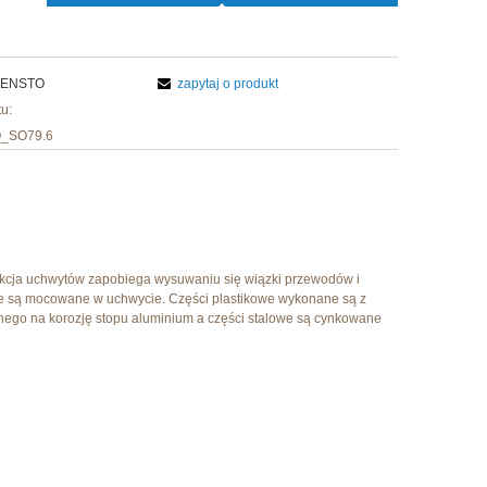
ENSTO
zapytaj o produkt
u:
_SO79.6
cja uchwytów zapobiega wysuwaniu się wiązki przewodów i
nie są mocowane w uchwycie. Części plastikowe wykonane są z
nego na korozję stopu aluminium a części stalowe są cynkowane