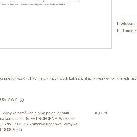
Producent:
Kod produkt
 przelotowa 0,6/1 kV do czterożyłowych kabli o izolacji z tworzyw sztucznych, bez
DOSTAWY
D
(Wysyłka zamówenia tylko po dokonaniu
30,00 zł
CENA NIE ZAWIERA EWENTUALNYCH
y na konto na podst FV PROFORMA. W okresie
KOSZTÓW PŁATNOŚCI
026 do 17.08.2026 przerwa urlopowa. Wysyłka
 18.08.2026)