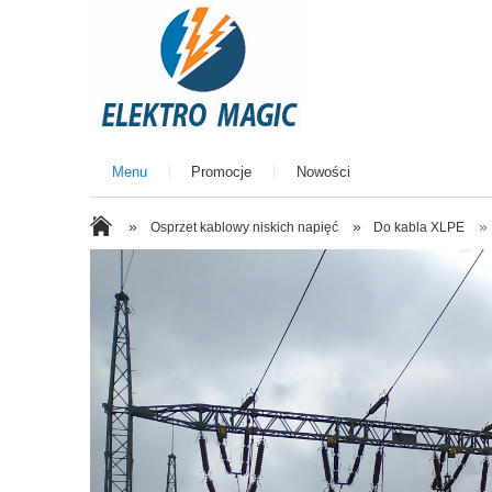
Menu
Promocje
Nowości
»
»
»
Osprzet kablowy niskich napięć
Do kabla XLPE