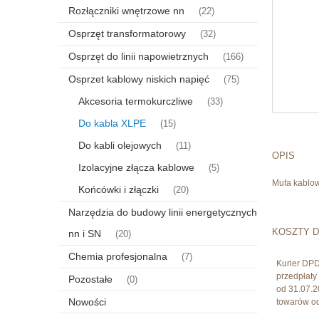
Rozłączniki wnętrzowe nn
(22)
Osprzęt transformatorowy
(32)
Osprzęt do linii napowietrznych
(166)
Osprzet kablowy niskich napięć
(75)
Akcesoria termokurczliwe
(33)
Do kabla XLPE
(15)
Do kabli olejowych
(11)
OPIS
Izolacyjne złącza kablowe
(5)
Mufa kablowa
Końcówki i złączki
(20)
Narzędzia do budowy linii energetycznych
KOSZTY 
nn i SN
(20)
Chemia profesjonalna
(7)
Kurier DP
przedpłat
Pozostałe
(0)
od 31.07.2
Nowości
towarów od