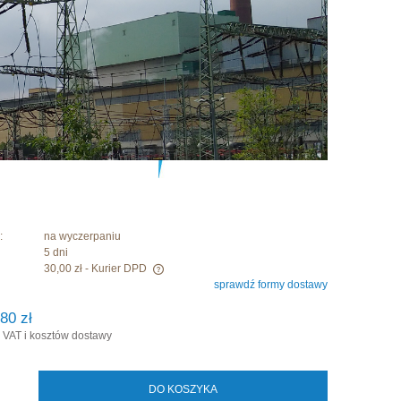
:
na wyczerpaniu
5 dni
30,00 zł
- Kurier DPD
sprawdź formy dostawy
era ewentualnych kosztów
80 zł
 VAT i kosztów dostawy
DO KOSZYKA