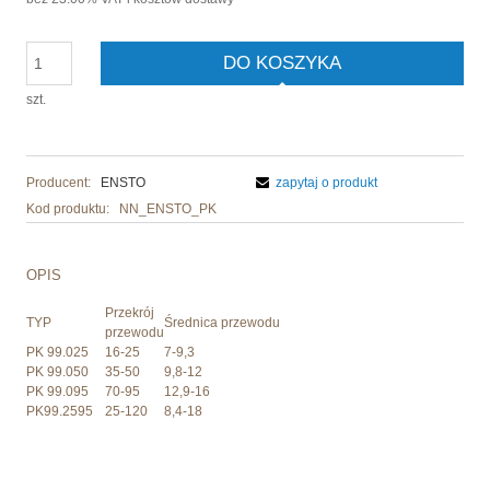
DO KOSZYKA
szt.
Producent:
ENSTO
zapytaj o produkt
Kod produktu:
NN_ENSTO_PK
OPIS
Przekrój
TYP
Średnica przewodu
przewodu
PK 99.025
16-25
7-9,3
PK 99.050
35-50
9,8-12
PK 99.095
70-95
12,9-16
PK99.2595
25-120
8,4-18