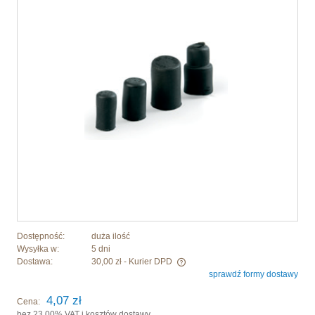
Dostępność:
duża ilość
Wysyłka w:
5 dni
Dostawa:
30,00 zł
- Kurier DPD
sprawdź formy dostawy
Cena nie zawiera ewentualnych kosztów płatności
4,07 zł
Cena:
bez 23.00% VAT i kosztów dostawy