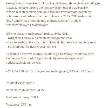
elektrycznego i wysokiej zdolności łączeniowej, stanowią one atrakcyjne
rozwiązanie jako główny element wyłączeniowy dla aplikacji w
rozdzielnicach zamkniętych, jak i stacjach transformatorowych. W
połączeniu z wkładkami bezpiecznikowymi CEF i CMF, rozłączniki
NALF zapewniają kontrolę nad pełnym zakresem prądów
przeciążeniowych i zwarciowych.
Główne obszary zastosowań rozłączników NAL:
– rozłącznik liniowy w sieciach średniego napięcia,
– zestaw rozłącznika z bezpiecznikami do łączenia i zabezpieczania:
– transformatorów dystrybucyjnych SN
Konstrukcja bazowa aparatu składa się z podstawy, izolatorów oraz
elementów toru prądowego. Jest dostępna w następujących
podziałkach biegunowych:
– 24 kV – 170 mm*(z przegrodami izolacyjnymi), 235 mm i 275 mm
Parametry techniczne:
Napięcie znamionowe: 24 kV
Prąd znamionowy: 630 A
Podziałka : 275 mm