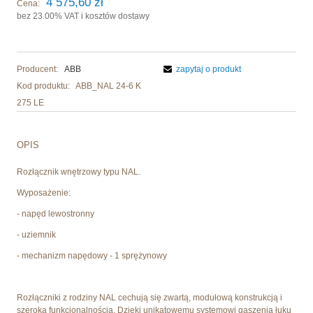
4 575,60 zł
Cena:
bez 23.00% VAT i kosztów dostawy
Producent:
ABB
zapytaj o produkt
Kod produktu:
ABB_NAL 24-6 K
275 LE
OPIS
Rozłącznik wnętrzowy typu NAL.
Wyposażenie:
- napęd lewostronny
- uziemnik
- mechanizm napędowy - 1 sprężynowy
Rozłączniki z rodziny NAL cechują się zwartą, modułową konstrukcją i
szeroką funkcjonalnością. Dzięki unikatowemu systemowi gaszenia łuku