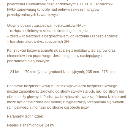
połączeniu z wkładkami bezpiecznikowymi CEF i CMF, rozłączniki
NALF zapewniają kontrolę nad pełnym zakresem prądów
przeciążeniowych i zwarciowych.
Główne obszary zastosowań rozłączników NALF:
– rozłącznik liniowy w sieciach średniego napięcia,
– zestaw rozłącznika z bezpiecznikami do łączenia i zabezpieczania:
– transformatorów dystrybucyjnych SN
Konstrukcja bazowa aparatu składa się z podstawy, izolatorów oraz
elementów toru prądowego. Jest dostępna w następujących
podziałkach biegunowych:
– 24 kV – 170 mm*(z przegrodami izolacyjnymi), 235 mm i 275 mm
Podstawę bezpiecznikową z lub bez wyzwalacza bezpiecznikowego
można zamontować zarówno od strony styków stałych, jak i od strony osi
obrotu noży głównych.Podstawa bezpiecznikowa z sześcioma izolatorami
może być dostarczana oddzielnie; z sygnalizacją przepalenia się wkładki
i z możliwością montażu po stronie osi obrotu noży.
Parametry techniczne:
Napięcie znamionowe: 24 kV