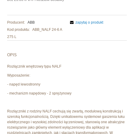
Producent:
ABB
zapytaj o produkt
Kod produktu:
ABB_NALF 24-6 A
275 L
OPIS
Rozłącznik wnętrzowy typu NALF
Wyposażenie:
- napęd lewostronny
- mechanizm napędowy - 2 sprężynowy
Rozłączniki z rodziny NALF cechują się zwartą, modułową konstrukcją i
szeroką funkcjonalnością. Dzięki unikatowemu systemowi gaszenia łuku
elektrycznego i wysokiej zdolności łączeniowej, stanowią one atrakcyjne
rozwiązanie jako główny element wyłączeniowy dla aplikacji w
rozdzielnicach zamkniętych, jak i stacjach transformatorowych. W