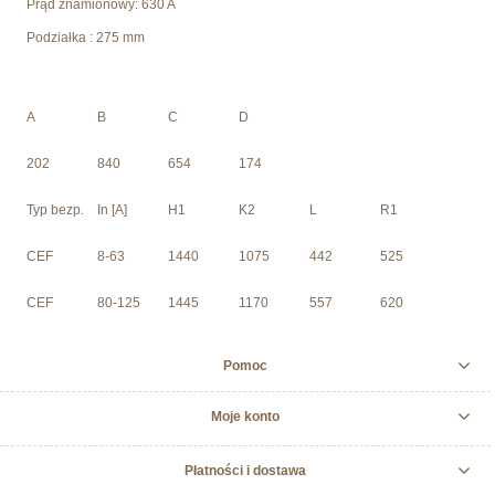
Prąd znamionowy: 630 A
Podziałka : 275 mm
A
B
C
D
202
840
654
174
Typ bezp.
In [A]
H1
K2
L
R1
CEF
8-63
1440
1075
442
525
CEF
80-125
1445
1170
557
620
Pomoc
Moje konto
Płatności i dostawa