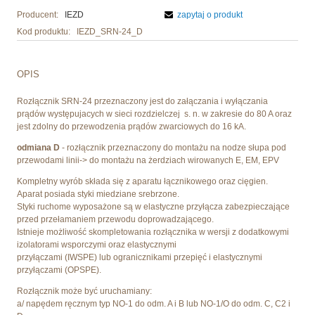
Producent:
IEZD
zapytaj o produkt
Kod produktu:
IEZD_SRN-24_D
OPIS
Rozłącznik SRN-24 przeznaczony jest do załączania i wyłączania
prądów występujacych w sieci rozdzielczej s. n. w zakresie do 80 A oraz
jest zdolny do przewodzenia prądów zwarciowych do 16 kA.
odmiana D
- rozłącznik przeznaczony do montażu na nodze słupa pod
przewodami linii-> do montażu na żerdziach wirowanych E, EM, EPV
Kompletny wyrób składa się z aparatu łącznikowego oraz cięgien.
Aparat posiada styki miedziane srebrzone.
Styki ruchome wyposażone są w elastyczne przyłącza zabezpieczające
przed przełamaniem przewodu doprowadzającego.
Istnieje możliwość skompletowania rozłącznika w wersji z dodatkowymi
izolatorami wsporczymi oraz elastycznymi
przyłączami (IWSPE) lub ogranicznikami przepięć i elastycznymi
przyłączami (OPSPE).
Rozłącznik może być uruchamiany:
a/ napędem ręcznym typ NO-1 do odm. A i B lub NO-1/O do odm. C, C2 i