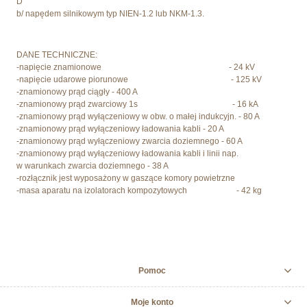
D
b/ napędem silnikowym typ NIEN-1.2 lub NKM-1.3.
DANE TECHNICZNE:
-napięcie znamionowe - 24 kV
-napięcie udarowe piorunowe - 125 kV
-znamionowy prąd ciągły - 400 A
-znamionowy prąd zwarciowy 1s - 16 kA
-znamionowy prąd wyłączeniowy w obw. o małej indukcyjn. - 80 A
-znamionowy prąd wyłączeniowy ładowania kabli - 20 A
-znamionowy prąd wyłączeniowy zwarcia doziemnego - 60 A
-znamionowy prąd wyłączeniowy ładowania kabli i linii nap.
w warunkach zwarcia doziemnego - 38 A
-rozłącznik jest wyposażony w gaszące komory powietrzne
-masa aparatu na izolatorach kompozytowych - 42 kg
Pomoc
Moje konto