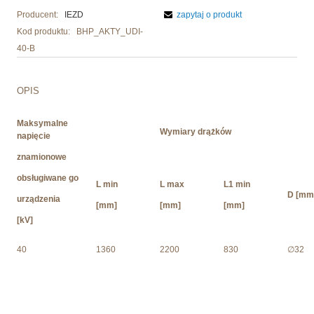
Producent:
IEZD
zapytaj o produkt
Kod produktu:
BHP_AKTY_UDI-
40-B
OPIS
Maksymalne
Wymiary drążków
napięcie
znamionowe
obsługiwane go
L min
L max
L1 min
D [mm
urządzenia
[mm]
[mm]
[mm]
[kV]
40
1360
2200
830
∅32