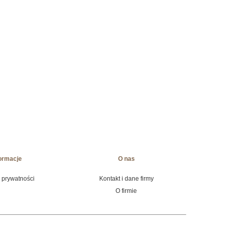
ormacje
O nas
a prywatności
Kontakt i dane firmy
O firmie