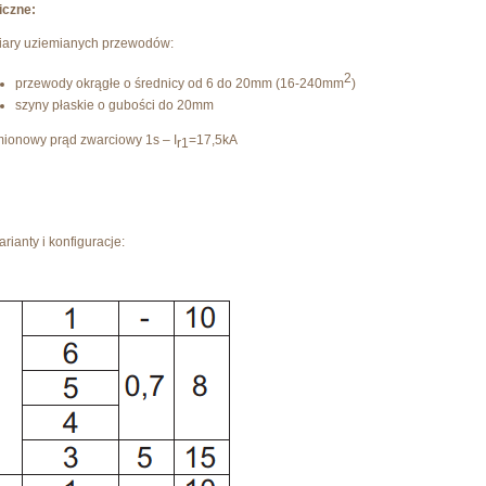
iczne:
ary uziemianych przewodów:
2
przewody okrągłe o średnicy od 6 do 20mm (16-240mm
)
szyny płaskie o gubości do 20mm
ionowy prąd zwarciowy 1s – I
=17,5kA
r1
ianty i konfiguracje: