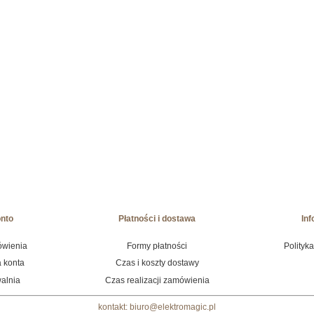
onto
Płatności i dostawa
Inf
ówienia
Formy płatności
Polityk
 konta
Czas i koszty dostawy
alnia
Czas realizacji zamówienia
kontakt: biuro@elektromagic.pl