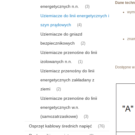
Dane techn
energetycznych n.n.
(3)
wymi
Uziemiacze do linii energetycznych i
szyn prądowych
(4)
Uziemiacze do gniazd
znam
bezpiecznikowych
(2)
Uziemiacze przenośne do linii
izolowanych n.n.
(1)
Dostępne war
Uziemiacz przenośny do linii
energetycznych zakładany z
ziemi
(2)
Uziemiacze przenośne do linii
energetycznych w.n.
(samozatrzaskowe)
(3)
Osprzęt kablowy średnich napięć
(76)