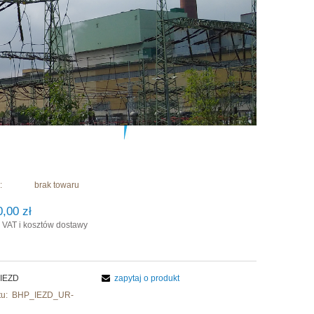
:
brak towaru
0,00 zł
 VAT i kosztów dostawy
IEZD
zapytaj o produkt
u:
BHP_IEZD_UR-