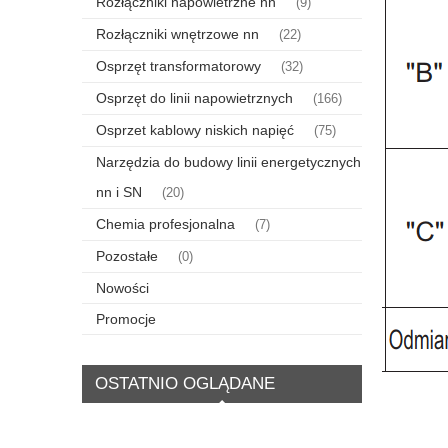
Rozłączniki napowietrzne nn
(9)
Rozłączniki wnętrzowe nn
(22)
Osprzęt transformatorowy
(32)
Osprzęt do linii napowietrznych
(166)
Osprzet kablowy niskich napięć
(75)
Narzędzia do budowy linii energetycznych
nn i SN
(20)
Chemia profesjonalna
(7)
Pozostałe
(0)
Nowości
Promocje
OSTATNIO OGLĄDANE