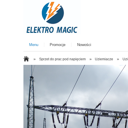
Menu
Promocje
Nowości
»
»
»
Sprzet do prac pod napięciem
Uziemiacze
Uzi