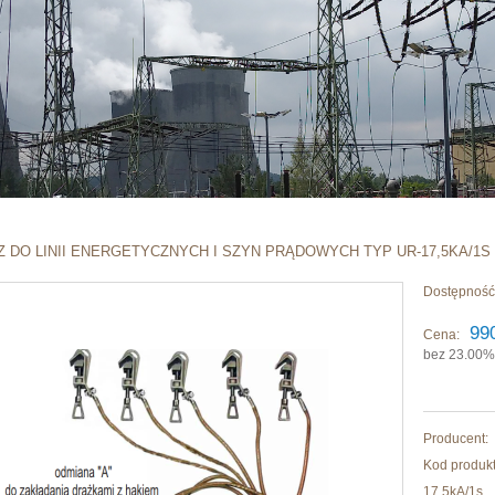
Z DO LINII ENERGETYCZNYCH I SZYN PRĄDOWYCH TYP UR-17,5KA/1S
Dostępność
99
Cena:
bez 23.00%
Producent:
Kod produkt
17,5kA/1s