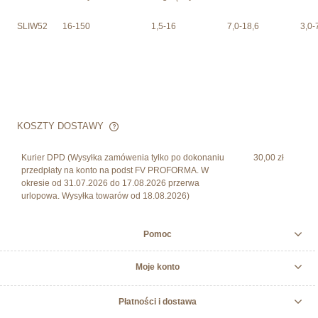
SLIW52
16-150
1,5-16
7,0-18,6
3,0-
KOSZTY DOSTAWY
CENA NIE ZAWIERA EWENTUALNYCH KOSZTÓW
PŁATNOŚCI
Kurier DPD
(Wysyłka zamówenia tylko po dokonaniu
30,00 zł
przedpłaty na konto na podst FV PROFORMA. W
okresie od 31.07.2026 do 17.08.2026 przerwa
urlopowa. Wysyłka towarów od 18.08.2026)
Pomoc
Moje konto
Płatności i dostawa