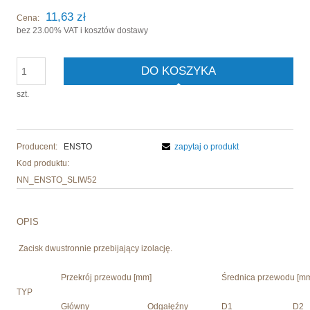
11,63 zł
Cena:
bez 23.00% VAT i kosztów dostawy
DO KOSZYKA
szt.
Producent:
ENSTO
zapytaj o produkt
Kod produktu:
NN_ENSTO_SLIW52
OPIS
Zacisk dwustronnie przebijający izolację.
Przekrój przewodu [mm]
Średnica przewodu [m
TYP
Główny
Odgałęźny
D1
D2