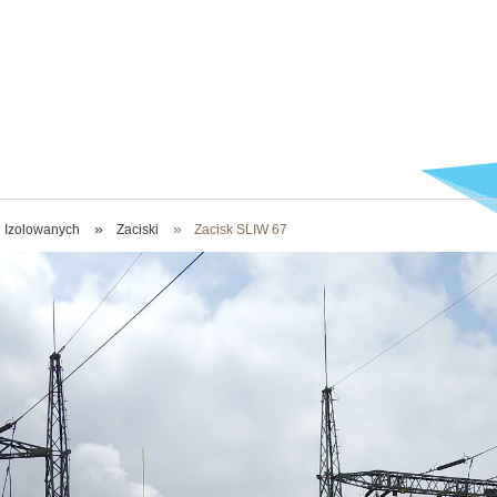
»
»
Izolowanych
Zaciski
Zacisk SLIW 67