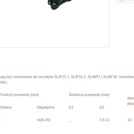
mogą być montowane do zacisków SLIP22.1, SLIP32.2, SLIW57 i SLIW 58. Umożliwi
isku.
Przekrój przewodu [mm]
Średnica przewodu [mm]
Mom
[Nm
Główny
Odgałęźny
D1
D2
-
4x(6-35)
_
4,5-11
10