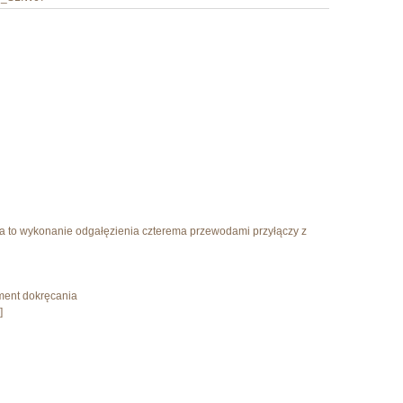
a to wykonanie odgałęzienia czterema przewodami przyłączy z
ent dokręcania
]