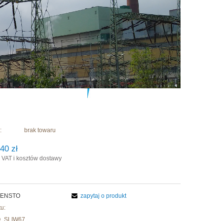
:
brak towaru
40 zł
 VAT i kosztów dostawy
ENSTO
zapytaj o produkt
u:
_SLIW67