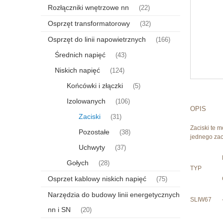
Rozłączniki wnętrzowe nn
(22)
Osprzęt transformatorowy
(32)
Osprzęt do linii napowietrznych
(166)
Średnich napięć
(43)
Niskich napięć
(124)
Końcówki i złączki
(5)
Izolowanych
(106)
OPIS
Zaciski
(31)
Zaciski te 
Pozostałe
(38)
jednego zac
Uchwyty
(37)
Gołych
(28)
TYP
Osprzet kablowy niskich napięć
(75)
Narzędzia do budowy linii energetycznych
SLIW67
nn i SN
(20)