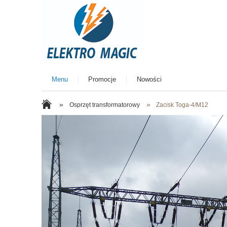
Menu
Promocje
Nowości
»
»
Osprzęt transformatorowy
Zacisk Toga-4/M12