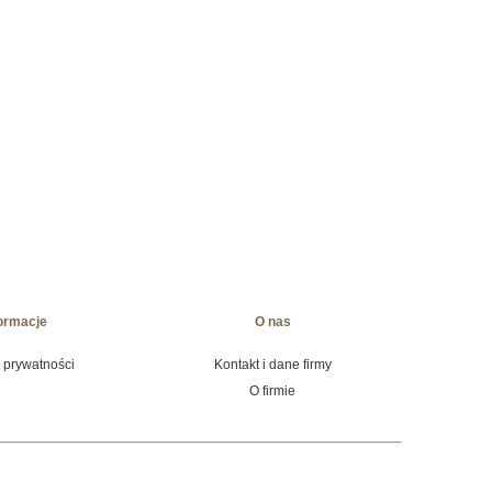
ormacje
O nas
a prywatności
Kontakt i dane firmy
O firmie