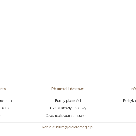
onto
Płatności i dostawa
Inf
ówienia
Formy płatności
Polityk
 konta
Czas i koszty dostawy
alnia
Czas realizacji zamówienia
kontakt: biuro@elektromagic.pl