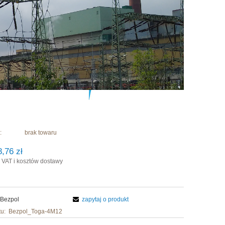
:
brak towaru
8,76 zł
 VAT i kosztów dostawy
Bezpol
zapytaj o produkt
u:
Bezpol_Toga-4M12