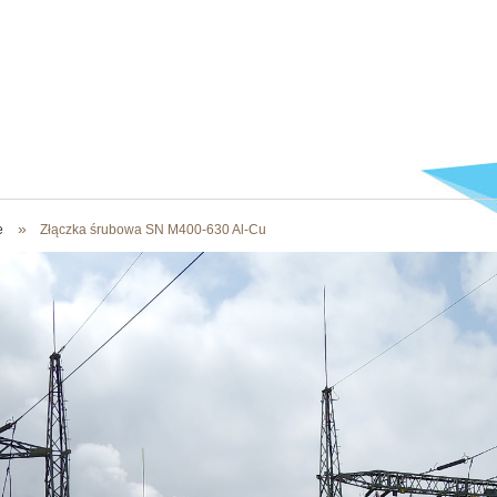
»
e
Złączka śrubowa SN M400-630 Al-Cu