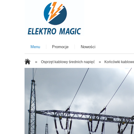
Menu
Promocje
Nowości
»
»
Osprzęt kablowy średnich napięć
Końcówki kablow