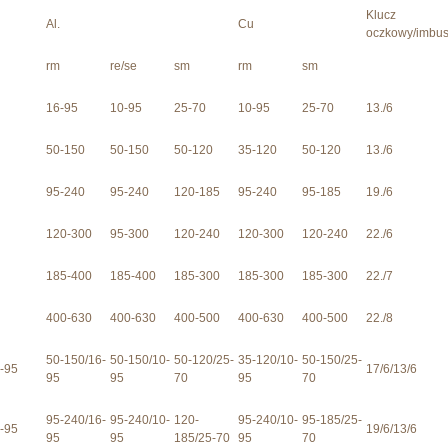
Klucz
Al.
Cu
oczkowy/imbu
rm
re/se
sm
rm
sm
16-95
10-95
25-70
10-95
25-70
13./6
50-150
50-150
50-120
35-120
50-120
13./6
95-240
95-240
120-185
95-240
95-185
19./6
120-300
95-300
120-240
120-300
120-240
22./6
185-400
185-400
185-300
185-300
185-300
22./7
400-630
400-630
400-500
400-630
400-500
22./8
50-150/16-
50-150/10-
50-120/25-
35-120/10-
50-150/25-
-95
17/6/13/6
95
95
70
95
70
95-240/16-
95-240/10-
120-
95-240/10-
95-185/25-
-95
19/6/13/6
95
95
185/25-70
95
70