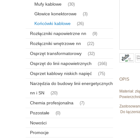
Mufy kablowe
(30)
Głowice konektorowe
(3)
Końcówki kablowe
(26)
Rozłączniki napowietrzne nn
(9)
Rozłączniki wnętrzowe nn
(22)
Osprzęt transformatorowy
(32)
Osprzęt do linii napowietrznych
(166)
Osprzet kablowy niskich napięć
(75)
OPIS
Narzędzia do budowy linii energetycznych
Materiał: zł
nn i SN
(20)
Powierzchn
Chemia profesjonalna
(7)
Zastosowan
Do łączenia 
Pozostałe
(0)
Nowości
Promocje