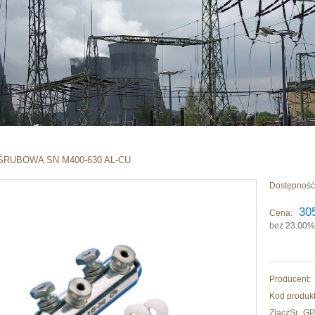
ŚRUBOWA SN M400-630 AL-CU
Dostępność
30
Cena:
bez 23.00%
Producent:
Kod produkt
ZlaczSr_G