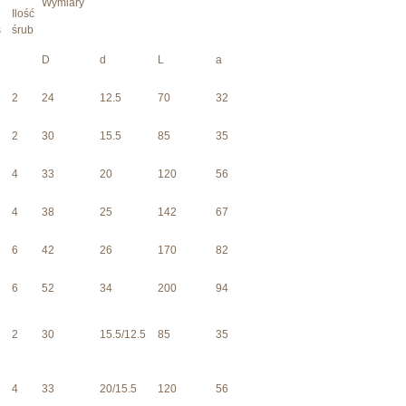
Wymiary
Ilość
s
śrub
D
d
L
a
2
24
12.5
70
32
2
30
15.5
85
35
4
33
20
120
56
4
38
25
142
67
6
42
26
170
82
6
52
34
200
94
2
30
15.5/12.5
85
35
4
33
20/15.5
120
56