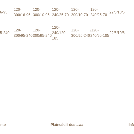
120-
120-
120-
120-
120-
6-95
22/6/13/6
300/16-95
300/10-95
240/25-70
300/10-70
240/25-70
120-
120-
120-
120-
/120-
5-240
240/120-
22/6/19/6
300/95-240
300/95-240
300/95-240
240/95-185
185
onto
Płatności i dostawa
Inf