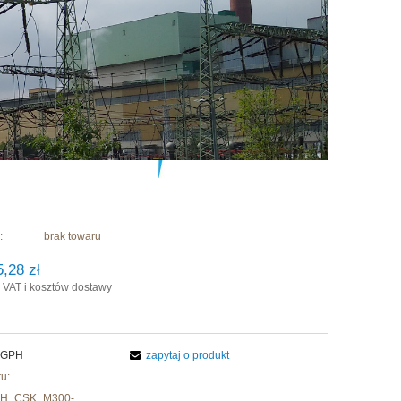
:
brak towaru
5,28 zł
 VAT i kosztów dostawy
GPH
zapytaj o produkt
u:
PH_CSK_M300-