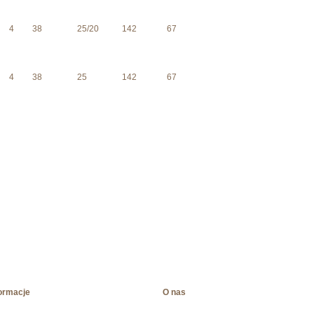
4
38
25/20
142
67
4
38
25
142
67
ormacje
O nas