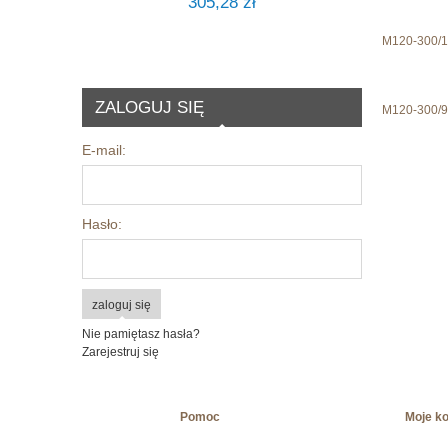
305,28 zł
M120-300/1
ZALOGUJ SIĘ
M120-300/9
E-mail:
Hasło:
zaloguj się
Nie pamiętasz hasła?
Zarejestruj się
Pomoc
Moje k