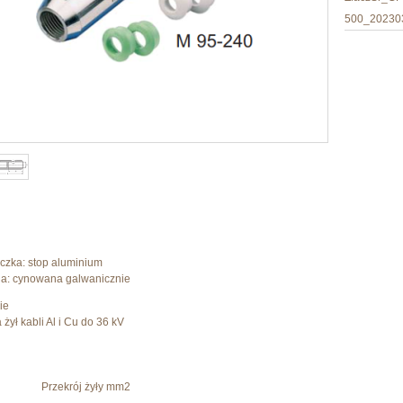
500_20230
ączka: stop aluminium
ia: cynowana galwanicznie
ie
żył kabli Al i Cu do 36 kV
Przekrój żyły mm2